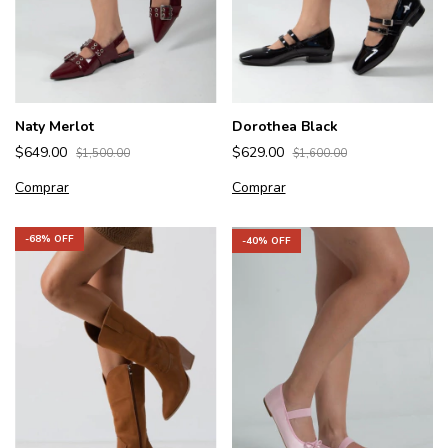
Naty Merlot
Dorothea Black
$649.00
$629.00
$1,500.00
$1,600.00
Comprar
Comprar
-
68
% OFF
-
40
% OFF