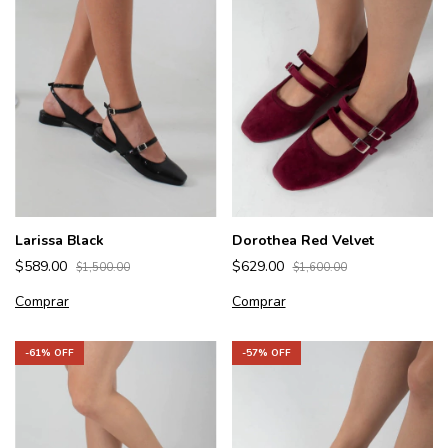
Larissa Black
Dorothea Red Velvet
$589.00
$629.00
$1,500.00
$1,600.00
Comprar
Comprar
-
61
% OFF
-
57
% OFF