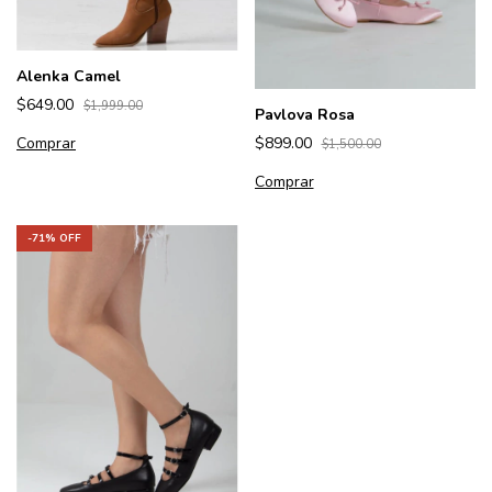
Alenka Camel
$649.00
$1,999.00
Pavlova Rosa
Comprar
$899.00
$1,500.00
Comprar
-
71
% OFF