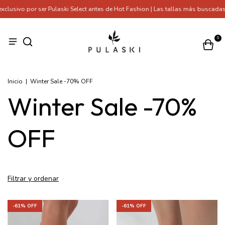
usivo por ser Pulaski Select antes de Hot Fashion | Las tallas más buscadas 
0
Inicio
|
Winter Sale -70% OFF
Winter Sale -70%
OFF
Filtrar y ordenar
-
61
% OFF
-
61
% OFF