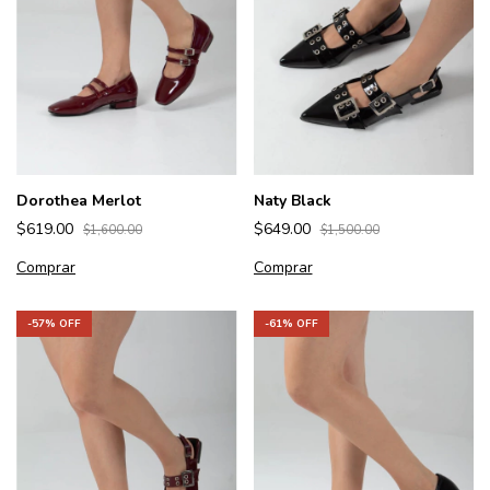
Dorothea Merlot
Naty Black
$619.00
$649.00
$1,600.00
$1,500.00
Comprar
Comprar
-
57
% OFF
-
61
% OFF