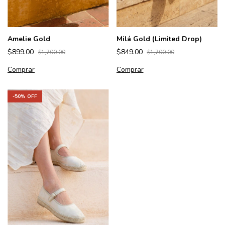
Amelie Gold
Milá Gold (Limited Drop)
$899.00
$849.00
$1,700.00
$1,700.00
Comprar
Comprar
-
50
% OFF