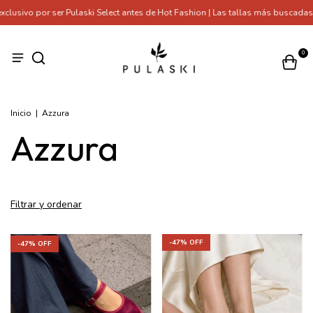
por ser Pulaski Select antes de Hot Fashion | Las tallas más buscadas se est
0
Inicio
|
Azzura
Azzura
Filtrar y ordenar
-
47
% OFF
-
47
% OFF