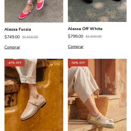
Alessa Off White
Alessa Fucsia
$799.00
$749.00
$1,600.00
$1,600.00
Comprar
Comprar
-
47
% OFF
-
50
% OFF