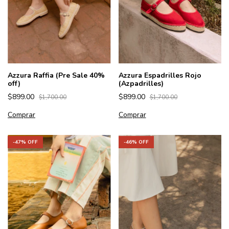
Azzura Raffia (Pre Sale 40%
Azzura Espadrilles Rojo
off)
(Azpadrilles)
$899.00
$899.00
$1,700.00
$1,700.00
Comprar
Comprar
-
46
% OFF
-
47
% OFF