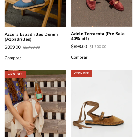
Adele Terracota (Pre Sale
Azzura Espadrilles Denim
40% off)
(Azpadrilles)
$899.00
$899.00
$1,700.00
$1,700.00
Comprar
Comprar
-
53
% OFF
-
47
% OFF