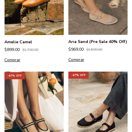
Aria Sand (Pre Sale 40% Off)
Amelie Camel
$969.00
$899.00
$1,800.00
$1,700.00
Comprar
Comprar
-
47
% OFF
-
47
% OFF