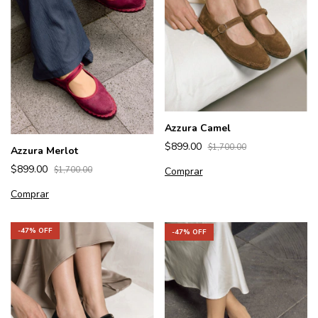
Azzura Camel
$899.00
$1,700.00
Azzura Merlot
$899.00
Comprar
$1,700.00
Comprar
-
47
% OFF
-
47
% OFF