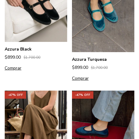
Azzura Black
$899.00
$1,700.00
Azzura Turquesa
$899.00
Comprar
$1,700.00
Comprar
-
47
% OFF
-
47
% OFF