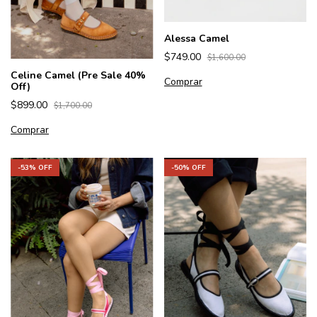
Alessa Camel
$749.00
$1,600.00
Celine Camel (Pre Sale 40%
Comprar
Off)
$899.00
$1,700.00
Comprar
-
50
% OFF
-
53
% OFF