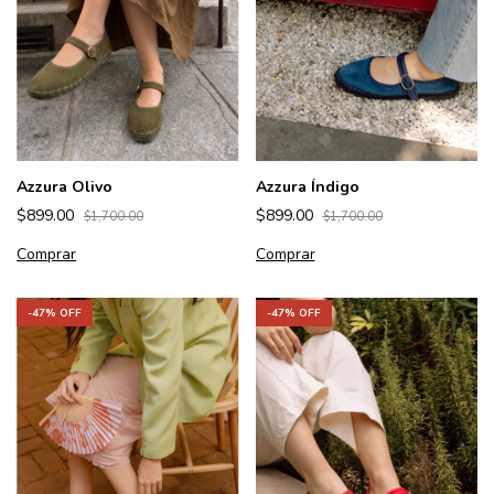
Azzura Olivo
Azzura Índigo
$899.00
$899.00
$1,700.00
$1,700.00
Comprar
Comprar
-
47
% OFF
-
47
% OFF