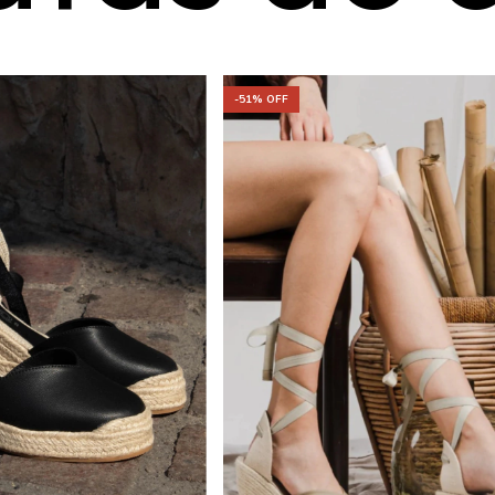
-
51
% OFF