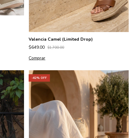
Valencia Camel (Limited Drop)
$649.00
$1,700.00
Comprar
-
62
% OFF