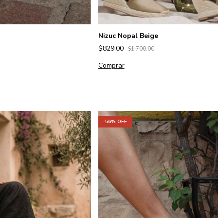
Nizuc Nopal Beige
$829.00
$1,700.00
Comprar
-
56
% OFF