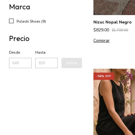
Marca
Pulaski Shoes (9)
Nizuc Nopal Negro
$829.00
$1,700.00
Precio
Comprar
Desde
Hasta
Aplicar
-
56
% OFF