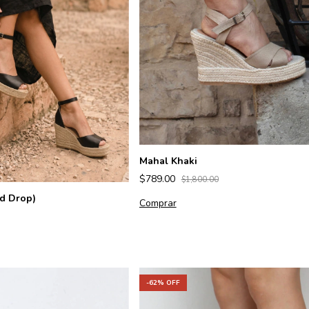
Mahal Khaki
$789.00
$1,800.00
ed Drop)
Comprar
-
62
% OFF