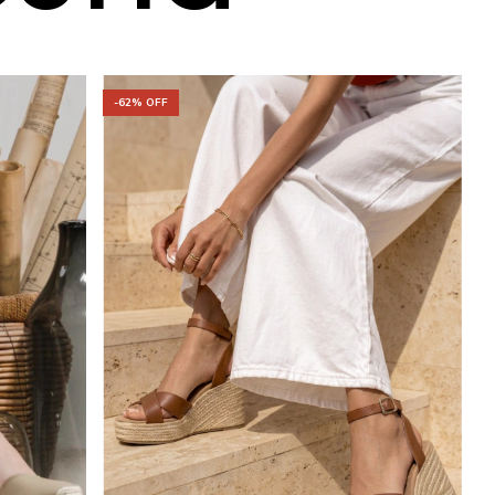
-
62
% OFF