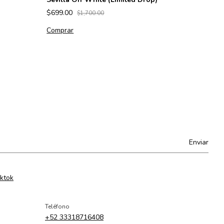
$699.00
$1,700.00
Comprar
iktok
Teléfono
+52 33318716408