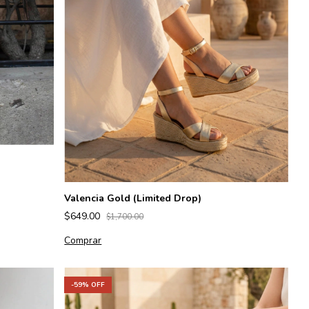
Valencia Gold (Limited Drop)
$649.00
$1,700.00
Comprar
-
59
% OFF