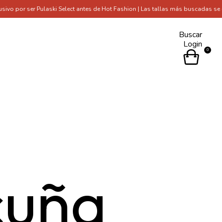
er Pulaski Select antes de Hot Fashion | Las tallas más buscadas se están ag
Buscar
Login
0
cuña