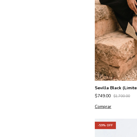
Sevilla Black (Limit
$749.00
$1,700.00
Comprar
-
59
% OFF