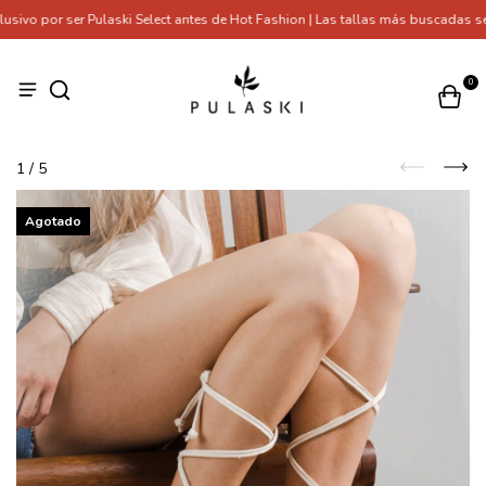
vo por ser Pulaski Select antes de Hot Fashion | Las tallas más buscadas se 
0
1
/
5
Agotado