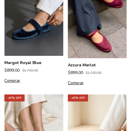
Margot Royal Blue
Azzura Merlot
$899.00
$1,700.00
$899.00
$1,700.00
Comprar
Comprar
-
47
% OFF
-
47
% OFF