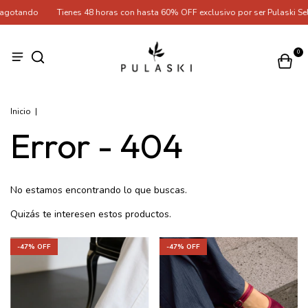
 agotando
Tienes 48 horas con hasta 60% OFF exclusivo por ser Pulaski Sel
0
Inicio
|
Error - 404
No estamos encontrando lo que buscas.
Quizás te interesen estos productos.
-
47
% OFF
-
47
% OFF