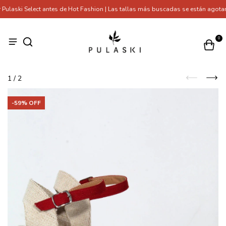
ulaski Select antes de Hot Fashion | Las tallas más buscadas se están agotan
0
1
/
2
-
59
% OFF