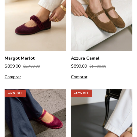
Margot Merlot
Azzura Camel
$899.00
$899.00
$1,700.00
$1,700.00
Comprar
Comprar
-
47
% OFF
-
47
% OFF