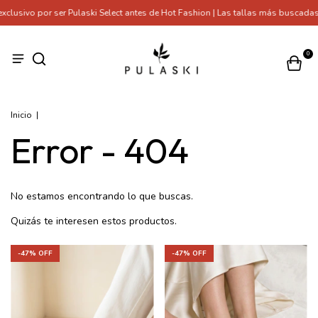
lusivo por ser Pulaski Select antes de Hot Fashion | Las tallas más buscadas
0
Inicio
|
Error - 404
No estamos encontrando lo que buscas.
Quizás te interesen estos productos.
-
47
% OFF
-
47
% OFF