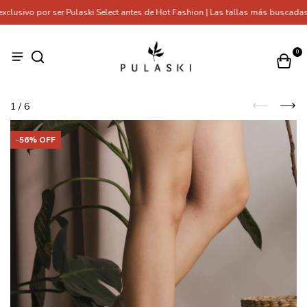
usivo por ser Pulaski Select antes de Hot Fashion | Las tallas más buscadas 
0
1
/
6
-
56
% OFF