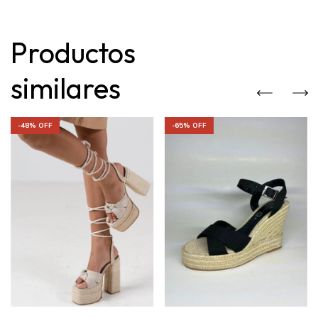
Productos
similares
-
48
% OFF
-
65
% OFF