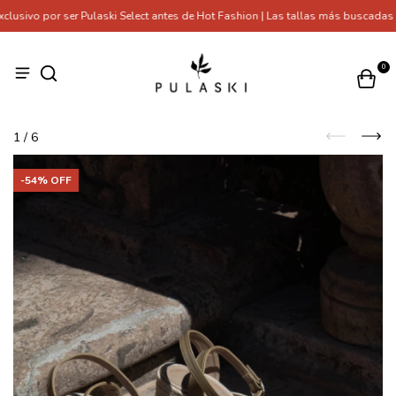
sivo por ser Pulaski Select antes de Hot Fashion | Las tallas más buscadas s
0
1
/
6
-
54
% OFF