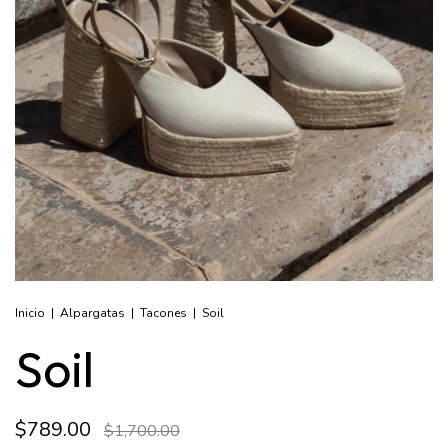
Inicio
|
Alpargatas
|
Tacones
|
Soil
Soil
$789.00
$1,700.00