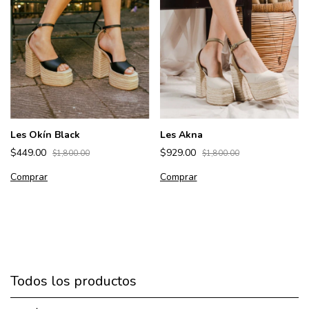
Les Okín Black
Les Akna
$449.00
$929.00
$1,800.00
$1,800.00
Comprar
Comprar
Todos los productos