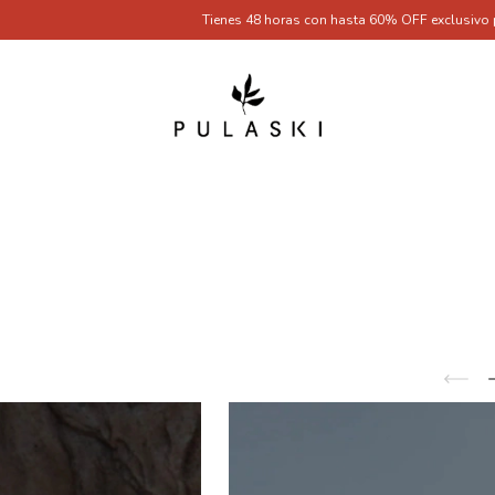
Tienes 48 horas con hasta 60% OFF exclusivo por ser Pul