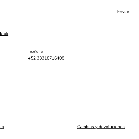
iktok
Teléfono
+52 33318716408
so
Cambios y devoluciones