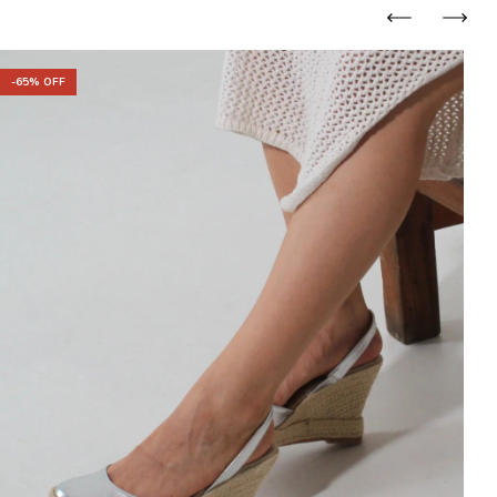
-
65
% OFF
-