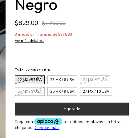
Negro
$829.00
$1,700.00
3
meses sin intereses de
$276.33
Ver más detalles
Talla:
22 MX / 5 USA
22 MX / 5 USA
23 MX / 6 USA
24 MX / 7 USA
25 MX / 8 USA
26 MX / 9 USA
27 MX / 10 USA