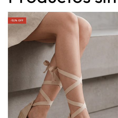
Productos sim
-
51
% OFF