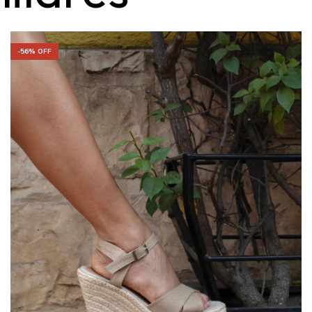
ilares
-
56
% OFF