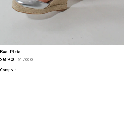
Baal Plata
L
$589.00
$
$1,700.00
Comprar
C