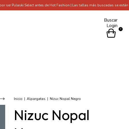
aski Select antes de Hot Fashion | Las tallas más buscadas se están agotand
Buscar
Login
0
Inicio
|
Alpargatas
|
Nizuc Nopal Negro
Nizuc Nopal