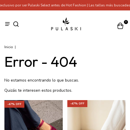
lusivo por ser Pulaski Select antes de Hot Fashion | Las tallas más buscadas
0
Inicio
|
Error - 404
No estamos encontrando lo que buscas.
Quizás te interesen estos productos.
-
47
% OFF
-
47
% OFF