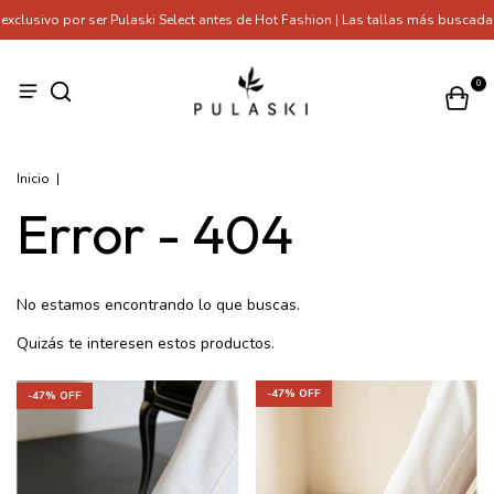
clusivo por ser Pulaski Select antes de Hot Fashion | Las tallas más buscada
0
Inicio
|
Error - 404
No estamos encontrando lo que buscas.
Quizás te interesen estos productos.
-
47
% OFF
-
47
% OFF