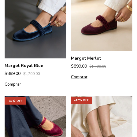
Margot Merlot
Margot Royal Blue
$899.00
$1,700.00
$899.00
$1,700.00
Comprar
Comprar
-
47
% OFF
-
47
% OFF