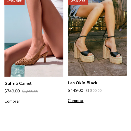
-
75
% OFF
-
53
% OFF
Les Okín Black
Gaffná Camel
$449.00
$749.00
$1,800.00
$1,600.00
Comprar
Comprar