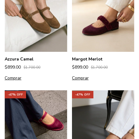
Azzura Camel
Margot Merlot
$899.00
$899.00
$1,700.00
$1,700.00
Comprar
Comprar
-
47
% OFF
-
47
% OFF