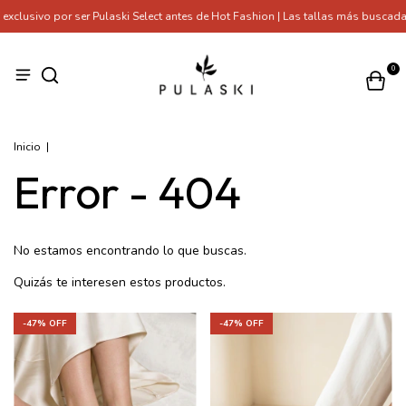
clusivo por ser Pulaski Select antes de Hot Fashion | Las tallas más buscada
0
Inicio
|
Error - 404
No estamos encontrando lo que buscas.
Quizás te interesen estos productos.
-
47
% OFF
-
47
% OFF