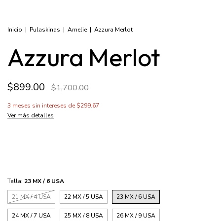
Inicio
|
Pulaskinas
|
Amelie
|
Azzura Merlot
Azzura Merlot
$899.00
$1,700.00
3
meses sin intereses de
$299.67
Ver más detalles
Talla:
23 MX / 6 USA
21 MX / 4 USA
22 MX / 5 USA
23 MX / 6 USA
24 MX / 7 USA
25 MX / 8 USA
26 MX / 9 USA