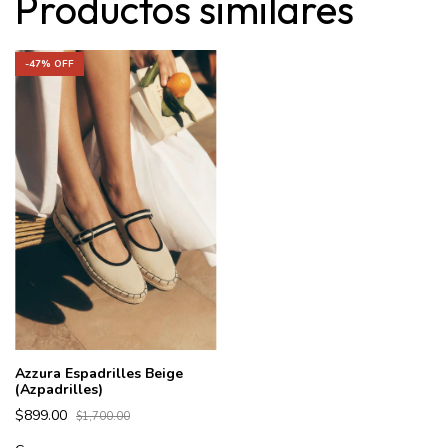
Productos similares
-
47
% OFF
Azzura Espadrilles Beige
(Azpadrilles)
$899.00
$1,700.00