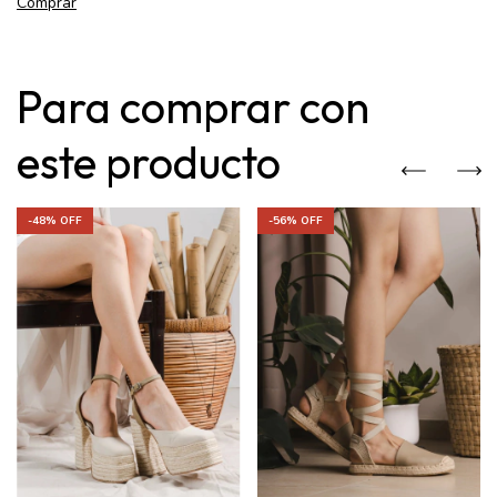
Comprar
Para comprar con
este producto
-
48
% OFF
-
56
% OFF