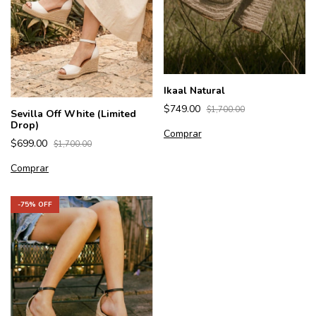
Ikaal Natural
$749.00
$1,700.00
Sevilla Off White (Limited
Drop)
Comprar
$699.00
$1,700.00
Comprar
-
75
% OFF