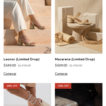
Leonor (Limited Drop)
Macarena (Limited Drop)
$549.00
$549.00
$1,700.00
$1,700.00
Comprar
Comprar
-
48
% OFF
-
54
% OFF