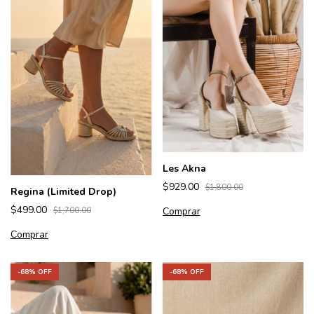
Les Akna
$929.00
$1,800.00
Regina (Limited Drop)
$499.00
Comprar
$1,700.00
Comprar
-
68
% OFF
-
68
% OFF