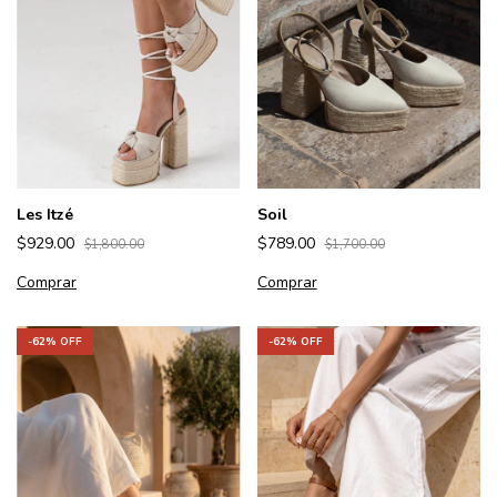
Les Itzé
Soil
$929.00
$789.00
$1,800.00
$1,700.00
Comprar
Comprar
-
62
% OFF
-
62
% OFF