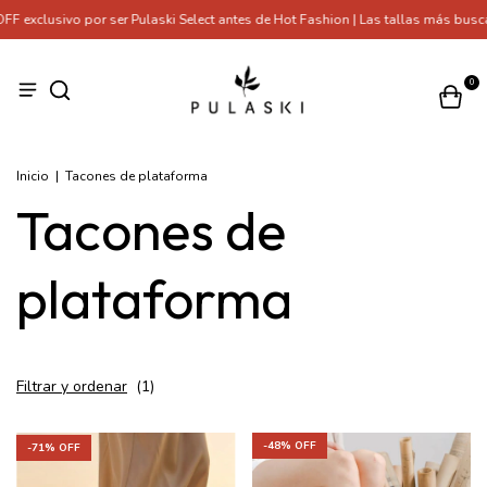
clusivo por ser Pulaski Select antes de Hot Fashion | Las tallas más buscada
0
Inicio
|
Tacones de plataforma
Tacones de
plataforma
Filtrar y ordenar
(
1
)
-
48
% OFF
-
71
% OFF