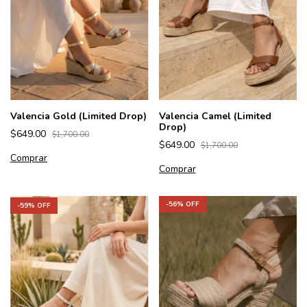
Valencia Gold (Limited Drop)
Valencia Camel (Limited
Drop)
$649.00
$1,700.00
$649.00
$1,700.00
Comprar
Comprar
-
56
% OFF
-
59
% OFF